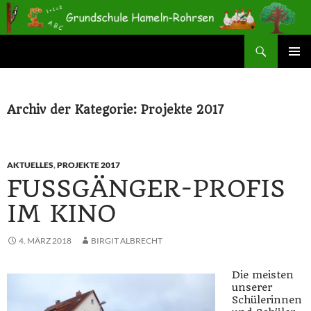
Zum
Inhalt
springen
Suchen
Grundschule Hameln-Rohrsen
PRIMÄR
MENÜ
Archiv der Kategorie: Projekte 2017
AKTUELLES
,
PROJEKTE 2017
FUSSGÄNGER-PROFIS I
M KINO
4. MÄRZ 2018
BIRGIT ALBRECHT
Die meisten
unserer
Schülerinnen