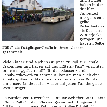
und Schüler
haben in der
dunklen
Jahreszeit
morgens eine
gelbe
Sicherheitswe
ste über ihre
Winterjacke
gezogen und
haben
„Gelbe
Füße“ als Fußgänger-Profis
in ihren Klassen
gesammelt.
Viele Kinder sind auch in Gruppen zu Fuß zur Schule
gekommen und haben auf das „Eltern-Taxi“ verzichtet.
Um einen „gelben Fuß“ für den Klassen- und
Schulwettbewerb zu sammeln, konnte man auch eine
Schulweg-Geschichte schreiben oder ein paar Runden
um unsere Linde laufen – aber auf jeden Fall die gelbe
Weste tragen!
So wurden von November – Januar zwischen 200 – 450
„Gelbe Füße“in den Klassen gesammelt! Insgesamt
2.864 in der ganzen Schule — ein toller Erfolg!! 🙂