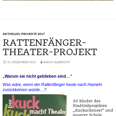
AKTUELLES
,
PROJEKTE 2017
RATTENFÄNGER-
THEATER-PROJEKT
31. DEZEMBER 2017
BIRGIT ALBRECHT
„Warum sie nicht geblieben sind…“
Was w
äre, wenn der Rattenfänger
heute
nach
Hameln
zurückkehren würde…?
30 Kinder des
Stadtteilprojektes
„Kuckucksnest“ und
unserer Schule