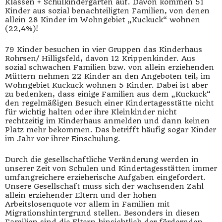
Klassen + Schulkindergarten auf. Davon kommen 51
Kinder aus sozial benachteiligten Familien, von denen
allein 28 Kinder im Wohngebiet „Kuckuck“ wohnen
(22,4%)!
79 Kinder besuchen in vier Gruppen das Kinderhaus
Rohrsen/ Hilligsfeld, davon 12 Krippenkinder. Aus
sozial schwachen Familien bzw. von allein erziehenden
Müttern nehmen 22 Kinder an den Angeboten teil, im
Wohngebiet Kuckuck wohnen 5 Kinder. Dabei ist aber
zu bedenken, dass einige Familien aus dem „Kuckuck“
den regelmäßigen Besuch einer Kindertagesstätte nicht
für wichtig halten oder ihre Kleinkinder nicht
rechtzeitig im Kinderhaus anmelden und dann keinen
Platz mehr bekommen. Das betrifft häufig sogar Kinder
im Jahr vor ihrer Einschulung.
Durch die gesellschaftliche Veränderung werden in
unserer Zeit von Schulen und Kindertagesstätten immer
umfangreichere erzieherische Aufgaben eingefordert.
Unsere Gesellschaft muss sich der wachsenden Zahl
allein erziehender Eltern und der hohen
Arbeitslosenquote vor allem in Familien mit
Migrationshintergrund stellen. Besonders in diesen
Familien sind die Eltern hinsichtlich der fördernden