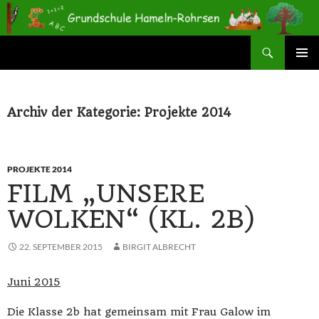
Zum
Inhalt
springen
Suchen
Grundschule Hameln-Rohrsen
PRIMÄR
MENÜ
Archiv der Kategorie: Projekte 2014
PROJEKTE 2014
FILM „UNSERE
WOLKEN“ (KL. 2B)
22. SEPTEMBER 2015
BIRGIT ALBRECHT
Juni 2015
Die Klasse 2b hat gemeinsam mit Frau Galow im