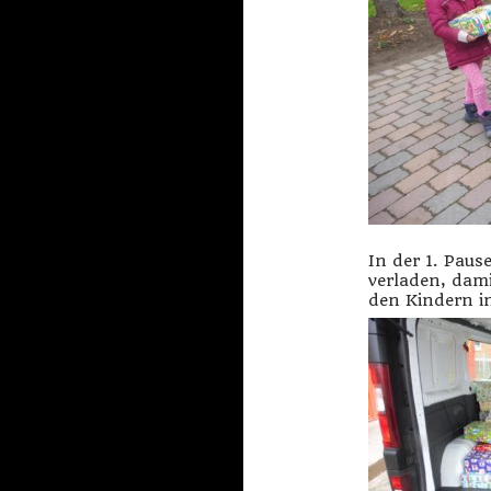
In der 1. Paus
verladen, dami
den Kindern i