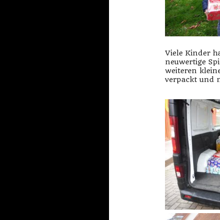
Viele Kinder 
neuwertige Sp
weiteren klei
verpackt und m