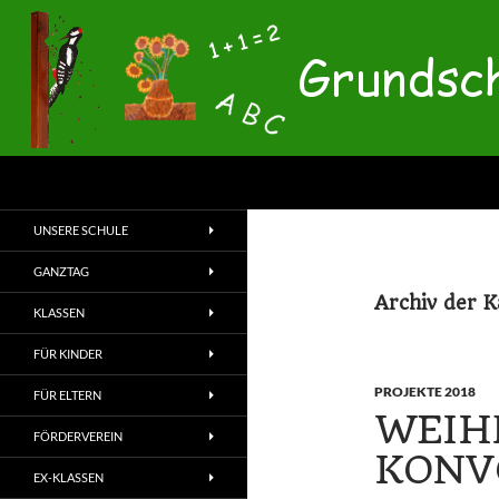
Zum
Inhalt
springen
Suchen
Grundschule Hameln-Rohrsen
Grundschule Hameln-
UNSERE SCHULE
Rohrsen
GANZTAG
Archiv der K
KLASSEN
FÜR KINDER
PROJEKTE 2018
FÜR ELTERN
WEIH
FÖRDERVEREIN
KONV
EX-KLASSEN