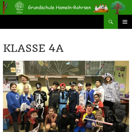
Zum
Inhalt
springen
Suchen
Grundschule Hameln-Rohrsen
PRIMÄR
MENÜ
KLASSE 4A