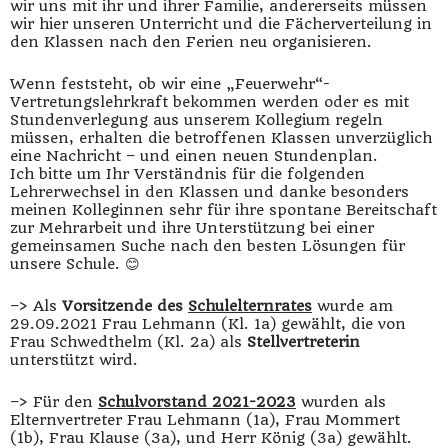
wir uns mit ihr und ihrer Familie, andererseits müssen
wir hier unseren Unterricht und die Fächerverteilung in
den Klassen nach den Ferien neu organisieren.
Wenn feststeht, ob wir eine „Feuerwehr“-
Vertretungslehrkraft bekommen werden oder es mit
Stundenverlegung aus unserem Kollegium regeln
müssen, erhalten die betroffenen Klassen unverzüglich
eine Nachricht – und einen neuen Stundenplan.
Ich bitte um Ihr Verständnis für die folgenden
Lehrerwechsel in den Klassen und danke besonders
meinen Kolleginnen sehr für ihre spontane Bereitschaft
zur Mehrarbeit und ihre Unterstützung bei einer
gemeinsamen Suche nach den besten Lösungen für
unsere Schule. 😊
–> Als
Vorsitzende des
Schulelternrates
wurde am
29.09.2021 Frau Lehmann (Kl. 1a) gewählt, die von
Frau Schwedthelm (Kl. 2a) als
Stellvertreterin
unterstützt wird.
–> Für den
Schulvorstand 2021-2023
wurden als
Elternvertreter Frau Lehmann (1a), Frau Mommert
(1b), Frau Klause (3a), und Herr König (3a) gewählt.