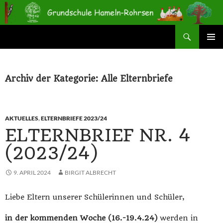
Zum
Inhalt
springen
Suchen
Grundschule Hameln-Rohrsen
PRIMÄR
MENÜ
Archiv der Kategorie: Alle Elternbriefe
AKTUELLES
,
ELTERNBRIEFE 2023/24
ELTERNBRIEF NR. 4
(2023/24)
9. APRIL 2024
BIRGIT ALBRECHT
Liebe Eltern unserer Schülerinnen und Schüler,
in der kommenden Woche (16.-19.4.24)
werden in