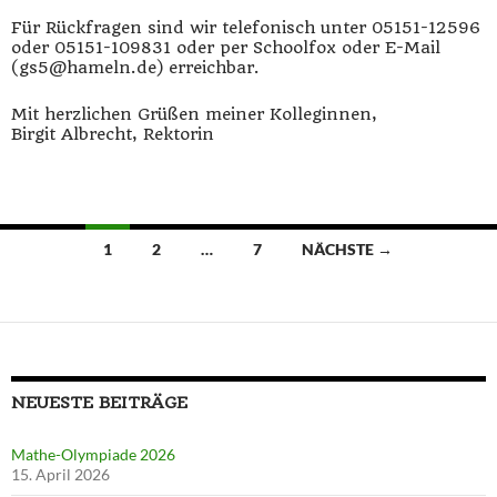
Für Rückfragen sind wir telefonisch unter 05151-12596
oder 05151-109831 oder per Schoolfox oder E-Mail
(gs5@hameln.de) erreichbar.
Mit herzlichen Grüßen meiner Kolleginnen,
Birgit Albrecht, Rektorin
Beitragsnavigation
1
2
…
7
NÄCHSTE →
NEUESTE BEITRÄGE
Mathe-Olympiade 2026
15. April 2026