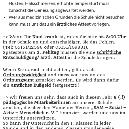
Husten, Halsschmerzen, erhöhte Temperatur) muss
zunächst die Genesung abgewartet werden.
Wer aus medizinischen Gründen die Schule nicht besuchen
kann, muss uns dazu ein
ärztliches Attest
vorlegen.
–> Wenn Ihr
Kind krank
ist, rufen Sie bitte
bis 8:00 Uhr
in der Schule an und entschuldigen Sie das Fehlen.
(Tel: 05151/12596 oder 05151/109831).
Spätestens am
3. Fehltag
müssen Sie eine
schriftliche
Entschuldigung/ ärztl. Attest
in die Schule bringen.
Wenn Sie darauf nicht achten, gilt das als
Ordnungswidrigkeit
und muss von uns an das
Ordnungsamt
gemeldet werden. Es wird dann dafür
ein
amtliches Bußgeld
festgesetzt!!
–> Wir freuen uns sehr, dass auch in diesem Jahr
8 (!!)
pädagogische Mitarbeiterinnen
an unserer Schule
arbeiten, die über den Hamelner Verein
„SAM – Sozial –
Aktiv – Menschlich e. V.“
finanziert werden und uns im
Unterricht unterstützen.
So kann der Unterricht in den 1. Klassen in jeder
Stunde und in den anderen Klassen stundenweise