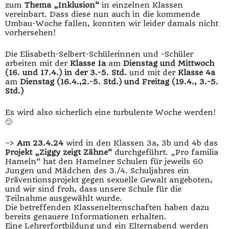
zum
Thema „Inklusion“
in einzelnen Klassen
vereinbart. Dass diese nun auch in die kommende
Umbau-Woche fallen, konnten wir leider damals nicht
vorhersehen!
Die Elisabeth-Selbert-Schülerinnen und -Schüler
arbeiten mit der
Klasse 1a
am
Dienstag und Mittwoch
(16. und 17.4.) in der 3.-5. Std.
und mit der
Klasse 4a
am
Dienstag (16.4.,2.-5. Std.) und Freitag (19.4., 3.-5.
Std.)
Es wird also sicherlich eine turbulente Woche werden!
🙂
–>
Am 23.4.24
wird in den Klassen 3a, 3b und 4b das
Projekt „Ziggy zeigt Zähne“
durchgeführt. „Pro familia
Hameln“ hat den Hamelner Schulen für jeweils 60
Jungen und Mädchen des 3./4. Schuljahres ein
Präventionsprojekt gegen sexuelle Gewalt angeboten,
und wir sind froh, dass unsere Schule für die
Teilnahme ausgewählt wurde.
Die betreffenden Klassenelternschaften haben dazu
bereits genauere Informationen erhalten.
Eine Lehrerfortbildung und ein Elternabend werden