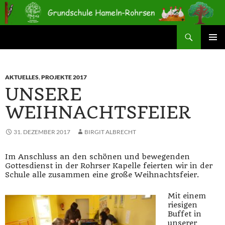
Zum
Inhalt
springen
Suchen
Grundschule Hameln-Rohrsen
PRIMÄR
MENÜ
AKTUELLES
,
PROJEKTE 2017
UNSERE
WEIHNACHTSFEIER
31. DEZEMBER 2017
BIRGIT ALBRECHT
Im Anschluss an den schönen und bewegenden
Gottesdienst in der Rohrser Kapelle feierten wir in der
Schule alle zusammen eine große Weihnachtsfeier.
Mit einem
riesigen
Buffet in
unserer