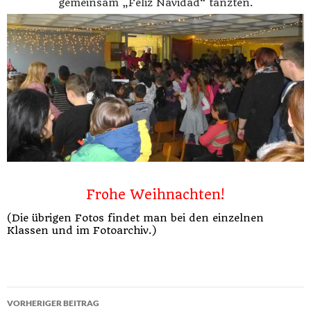
gemeinsam „Feliz Navidad“ tanzten.
Frohe Weihnachten!
(Die übrigen Fotos findet man bei den einzelnen
Klassen und im Fotoarchiv.)
Beitragsnavigation
VORHERIGER BEITRAG