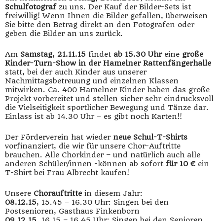
Schulfotograf
zu uns. Der Kauf der Bilder-Sets ist
freiwillig! Wenn Ihnen die Bilder gefallen, überweisen
Sie bitte den Betrag direkt an den Fotografen oder
geben die Bilder an uns zurück.
Am
Samstag, 21.11.15
findet
ab 15.30 Uhr
eine
große
Kinder-Turn-Show in der Hamelner Rattenfängerhalle
statt, bei der auch Kinder aus unserer
Nachmittagsbetreuung und einzelnen Klassen
mitwirken. Ca. 400 Hamelner Kinder haben das große
Projekt vorbereitet und stellen sicher sehr eindrucksvoll
die Vielseitigkeit sportlicher Bewegung und Tänze dar.
Einlass ist ab 14.30 Uhr – es gibt noch Karten!!
Der Förderverein hat wieder
neue Schul-T-Shirts
vorfinanziert, die wir für unsere Chor-Auftritte
brauchen. Alle Chorkinder – und natürlich auch alle
anderen Schüler/innen -können ab sofort
für 10 €
ein
T-Shirt bei Frau Albrecht kaufen!
Unsere
Chorauftritte
in diesem Jahr:
08.12.15
, 15.45 – 16.30 Uhr: Singen bei den
Postsenioren, Gasthaus Finkenborn
09.12.15
, 16.15 – 16.45 Uhr: Singen bei den Senioren