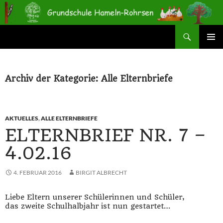
Zum
Inhalt
springen
Suchen
Grundschule Hameln-Rohrsen
PRIMÄR
MENÜ
Archiv der Kategorie: Alle Elternbriefe
AKTUELLES
,
ALLE ELTERNBRIEFE
ELTERNBRIEF NR. 7 –
4.02.16
4. FEBRUAR 2016
BIRGIT ALBRECHT
Liebe Eltern unserer Schülerinnen und Schüler,
das zweite Schulhalbjahr ist nun gestartet…