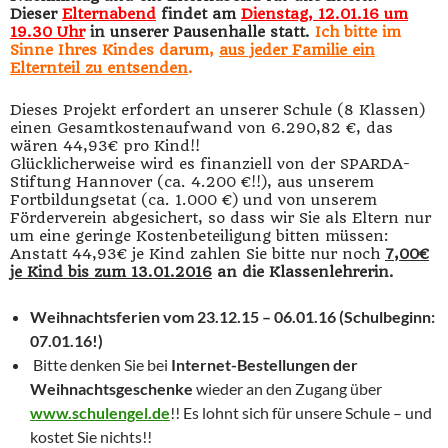
Dieser
Elternabend
findet am
Dienstag, 12.01.16 um
19.30 Uhr
in unserer Pausenhalle statt.
Ich bitte im
Sinne Ihres Kindes darum,
aus jeder Familie ein
Elternteil zu entsenden
.
Dieses Projekt erfordert an unserer Schule (8 Klassen)
einen Gesamtkostenaufwand von 6.290,82 €, das
wären 44,93€ pro Kind!!
Glücklicherweise wird es finanziell von der SPARDA-
Stiftung Hannover (ca. 4.200 €!!), aus unserem
Fortbildungsetat (ca. 1.000 €) und von unserem
Förderverein abgesichert, so dass wir Sie als Eltern nur
um eine geringe Kostenbeteiligung bitten müssen:
Anstatt 44,93€ je Kind zahlen Sie bitte nur noch
7,00€
je Kind bis zum 13.01.2016
an die Klassenlehrerin.
Weihnachtsferien vom 23.12.15 – 06.01.16 (Schulbeginn:
07.01.16!)
Bitte denken Sie bei
Internet-Bestellungen der
Weihnachtsgeschenke
wieder an den Zugang über
www.schulengel.de
!! Es lohnt sich für unsere Schule – und
kostet Sie nichts!!