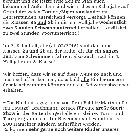
bemüht und die letzte freie Zeit im Plan auch
bekommen! Außerdem sind wir in diesem Schuljahr auf
Grund der vielen Förder-/Migrationskinder mit
Lehrerstunden ausreichend versorgt. Deshalb können
die
Klassen 3a
und
3b
in diesem Halbjahr
wöchentlich
zwei Stunden Schwimmunterricht
erhalten – zusätzlich
zu zwei Stunden Sportunterricht!!
Im 2. Schulhalbjahr (ab 02/2016) sind dann die
Klassen
2a und 2b
an der Reihe, die für
ein ganzes
Jahr
zum Schwimmen fahren, also auch noch im 1.
Halbjahr der 3. Klasse!
Wir hoffen, dass wir es auf diese Weise so nach und
nach schaffen können, dass bald
alle
Kinder unserer
Schule schwimmen können und ein Schwimmabzeichen
erhalten.
– Die Nachmittagsgruppe von Frau Bublitz-Martyna übt
mit „Matze“ Brachmann gerade für eine
große Sport-
Show
in der Rattenfängerhalle ein kleines Turn- und
Tanzprogramm ein. Im November soll es mit mit ca.
200 Hamelner Kindern aufgeführt werden.
Es können
sehr gerne noch weitere Kinder unserer