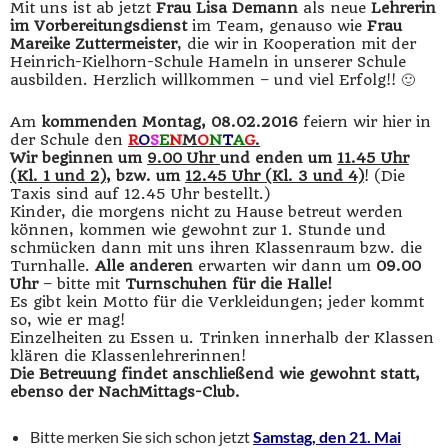
Mit uns ist ab jetzt
Frau Lisa Demann
als neue
Lehrerin
im Vorbereitungsdienst
im Team, genauso wie
Frau
Mareike Zuttermeister
, die wir in Kooperation mit der
Heinrich-Kielhorn-Schule Hameln in unserer Schule
ausbilden. Herzlich willkommen – und viel Erfolg!! 🙂
Am
kommenden Montag, 08.02.2016
feiern wir hier in
der Schule den
R
O
S
E
N
M
O
N
T
A
G
.
Wir beginnen um
9.00 Uhr
und enden um
11.45 Uhr
(Kl. 1 und 2)
, bzw. um
12.45 Uhr (Kl. 3 und 4)
! (Die
Taxis sind auf 12.45 Uhr bestellt.)
Kinder, die morgens nicht zu Hause betreut werden
können, kommen wie gewohnt zur 1. Stunde und
schmücken dann mit uns ihren Klassenraum bzw. die
Turnhalle.
Alle anderen
erwarten wir dann um
09.00
Uhr
– bitte mit
Turnschuhen für die Halle!
Es gibt kein Motto für die Verkleidungen; jeder kommt
so, wie er mag!
Einzelheiten zu Essen u. Trinken innerhalb der Klassen
klären die Klassenlehrerinnen!
Die Betreuung findet anschließend wie gewohnt statt,
ebenso der NachMittags-Club.
Bitte merken Sie sich schon jetzt
Samstag, den 21. Mai