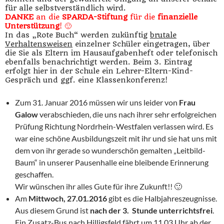
für alle selbstverständlich wird.
DANKE
an die
SPARDA-Stiftung
für die
finanzielle
Unterstützung
! 🙂
In das „Rote Buch“ werden zukünftig
brutale
Verhaltensweisen
einzelner Schüler eingetragen, über
die Sie als Eltern im Hausaufgabenheft oder telefonisch
ebenfalls benachrichtigt werden. Beim 3. Eintrag
erfolgt hier in der Schule ein Lehrer-Eltern-Kind-
Gespräch und ggf. eine Klassenkonferenz!
Zum 31. Januar 2016 müssen wir uns leider von
Frau
Galow
verabschieden, die uns nach ihrer sehr erfolgreichen
Prüfung Richtung Nordrhein-Westfalen verlassen wird. Es
war eine schöne Ausbildungszeit mit ihr und sie hat uns mit
dem von ihr gerade so wunderschön gemalten „Leitbild-
Baum“ in unserer Pausenhalle eine bleibende Erinnerung
geschaffen.
Wir wünschen ihr alles Gute für ihre Zukunft!! 🙂
Am
Mittwoch, 27.01.2016
gibt es die Halbjahreszeugnisse.
Aus diesem Grund ist
nach der 3.
Stunde unterrichtsfrei
.
Ein Zusatz-Bus nach Hilligsfeld fährt um 11.03 Uhr ab der