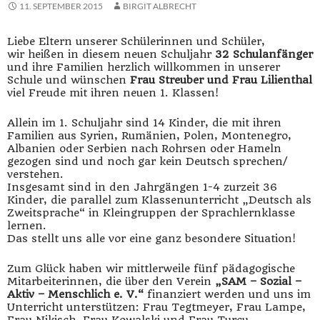
11. SEPTEMBER 2015
BIRGIT ALBRECHT
Liebe Eltern unserer Schülerinnen und Schüler,
wir heißen in diesem neuen Schuljahr
32 Schulanfänger
und ihre Familien herzlich willkommen in unserer
Schule und wünschen
Frau Streuber und Frau Lilienthal
viel Freude mit ihren neuen 1. Klassen!
Allein im 1. Schuljahr sind 14 Kinder, die mit ihren
Familien aus Syrien, Rumänien, Polen, Montenegro,
Albanien oder Serbien nach Rohrsen oder Hameln
gezogen sind und noch gar kein Deutsch sprechen/
verstehen.
Insgesamt sind in den Jahrgängen 1-4 zurzeit 36
Kinder, die parallel zum Klassenunterricht „Deutsch als
Zweitsprache“ in Kleingruppen der Sprachlernklasse
lernen.
Das stellt uns alle vor eine ganz besondere Situation!
Zum Glück haben wir mittlerweile fünf pädagogische
Mitarbeiterinnen, die über den Verein
„SAM – Sozial –
Aktiv – Menschlich e. V.“
finanziert werden und uns im
Unterricht unterstützen: Frau Tegtmeyer, Frau Lampe,
Frau Nikisch, Frau Kowalski und Frau Turcu.